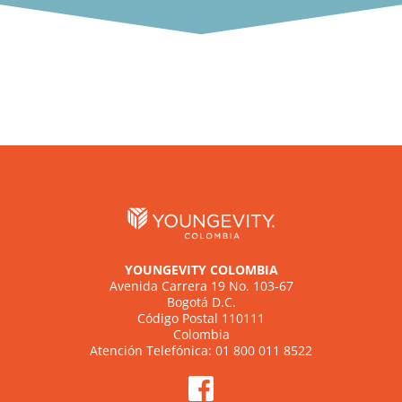
YOUNGEVITY COLOMBIA
Avenida Carrera 19 No. 103-67
Bogotá D.C.
Código Postal 110111
Colombia
Atención Telefónica: 01 800 011 8522