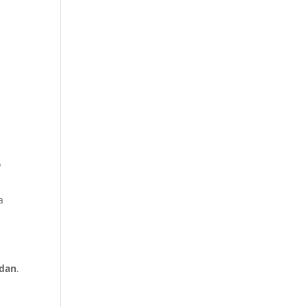
o
a
dan
.
s