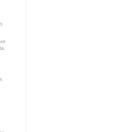
es
cir
os.
l