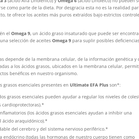
a 3
(ácido Alfa Linolénico) y
Omega 6
(ácido Linoleico) no pueden s
e como parte de la dieta. Por desgracia esta no es la realidad pa
o, te ofrece los aceites más puros extraídos bajo estrictos control
ién el
Omega 9,
un ácido graso insaturado que puede ser encontr
 una selección de aceites
Omega 9
para suplir posibles deficiencia
as depende de la membrana celular, de la información genética y 
ciadas a los ácidos grasos, ubicados en la membrana celular, permi
ectos benéficos en nuestro organismo.
os grasos esenciales presentes en
Ultimate EFA Plus
son*:
dos grasos esenciales pueden ayudar a regular los niveles de coles
s cardioprotectoras).*
nflamatorios (los ácidos grasos esenciales ayudan a inhibir una
l ácido araquidónico).*
ble del cerebro y del sistema nervioso periférico.*
ema endócrino (todas las hormonas de nuestro cuerpo tienen como