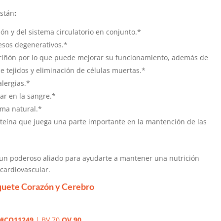
stán
:
ón y del sistema circulatorio en conjunto.*
esos degenerativos.*
 riñón por lo que puede mejorar su funcionamiento, además de
e tejidos y eliminación de células muertas.*
alergias.*
ar en la sangre.*
rma natural.*
oteína que juega una parte importante en la mantención de las
 un poderoso aliado para ayudarte a mantener una nutrición
cardiovascular.
uete Corazón y Cerebro
#CO11249
| BV 70
QV 90