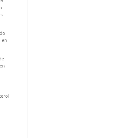
er
ra
es
ado
s en
de
ten
terol