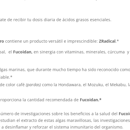
ate de recibir tu dosis diaria de ácidos grasos esenciales.
ro
contiene un producto versátil e imprescindible:
ZRadical
.*
pal, el
Fucoidan,
en sinergia con vitaminas, minerales, cúrcuma y
algas marinas, que durante mucho tiempo ha sido reconocido com
dable.*
de color café
(pardas)
como la Hondawara, el Mozuku, el Mekabu, l
 proporciona la cantidad recomendada de
Fucoidan.*
úmero de investigaciones sobre los beneficios a la salud del
Fucoi
estudian el extracto de estas algas maravillosas, las investigacione
 a desinflamar y reforzar el sistema inmunitario del organismo.