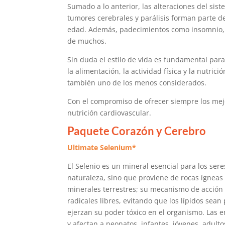
Sumado a lo anterior, las alteraciones del sis
tumores cerebrales y parálisis forman parte d
edad. Además, padecimientos como insomnio, ir
de muchos.
Sin duda el estilo de vida es fundamental pa
la alimentación, la actividad física y la nutric
también uno de los menos considerados.
Con el compromiso de ofrecer siempre los me
nutrición cardiovascular.
Paquete Corazón y Cerebro
Ultimate Selenium*
El Selenio es un mineral esencial para los ser
naturaleza, sino que proviene de rocas ígneas
minerales terrestres; su mecanismo de acción e
radicales libres, evitando que los lípidos sean
ejerzan su poder tóxico en el organismo. Las e
y afectan a neonatos, infantes, jóvenes, adulto