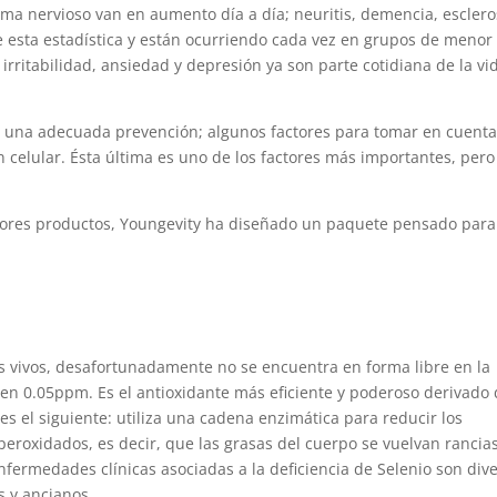
tema nervioso van en aumento día a día; neuritis, demencia, esclero
e esta estadística y están ocurriendo cada vez en grupos de menor
ritabilidad, ansiedad y depresión ya son parte cotidiana de la vi
ra una adecuada prevención; algunos factores para tomar en cuent
ión celular. Ésta última es uno de los factores más importantes, pero
jores productos, Youngevity ha diseñado un paquete pensado para
es vivos, desafortunadamente no se encuentra en forma libre en la
 en 0.05ppm. Es el antioxidante más eficiente y poderoso derivado
s el siguiente: utiliza una cadena enzimática para reducir los
 peroxidados, es decir, que las grasas del cuerpo se vuelvan rancia
nfermedades clínicas asociadas a la deficiencia de Selenio son div
s y ancianos.