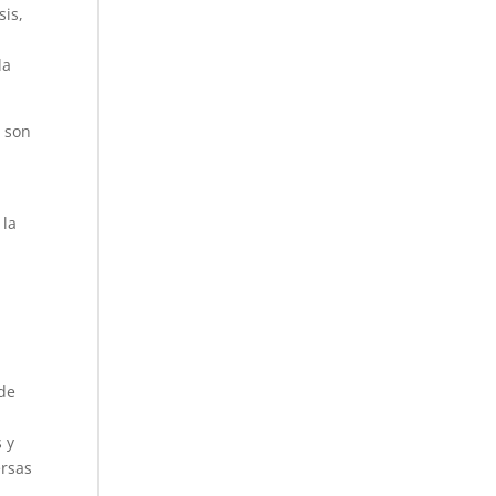
sis,
da
a son
 la
 de
s y
ersas