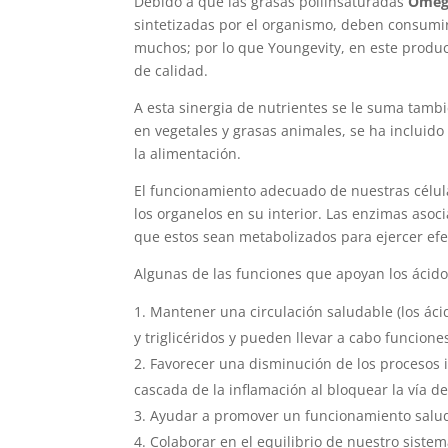
Debido a que las grasas poliinsaturadas
Omeg
sintetizadas por el organismo, deben consumirs
muchos; por lo que Youngevity, en este product
de calidad.
A esta sinergia de nutrientes se le suma tamb
en vegetales y grasas animales, se ha incluido
la alimentación.
El funcionamiento adecuado de nuestras célul
los organelos en su interior. Las enzimas aso
que estos sean metabolizados para ejercer ef
Algunas de las funciones que apoyan los ácid
Mantener una circulación saludable (los áci
y triglicéridos y pueden llevar a cabo funcione
Favorecer una disminución de los procesos i
cascada de la inflamación al bloquear la vía de
Ayudar a promover un funcionamiento saluda
Colaborar en el equilibrio de nuestro sist