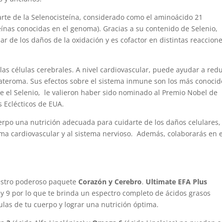
parte de la Selenocisteína, considerado como el aminoácido 21
eínas conocidas en el genoma). Gracias a su contenido de Selenio,
 de los daños de la oxidación y es cofactor en distintas reaccion
as células cerebrales. A nivel cardiovascular, puede ayudar a redu
e ateroma. Sus efectos sobre el sistema inmune son los más conocid
re el Selenio, le valieron haber sido nominado al Premio Nobel de
 Eclécticos de EUA.
uerpo una nutrición adecuada para cuidarte de los daños celulares,
ema cardiovascular y al sistema nervioso. Además, colaborarás en e
uestro poderoso paquete
Corazón y Cerebro
.
Ultimate EFA Plus
 y 9 por lo que te brinda un espectro completo de ácidos grasos
ulas de tu cuerpo y lograr una nutrición óptima.