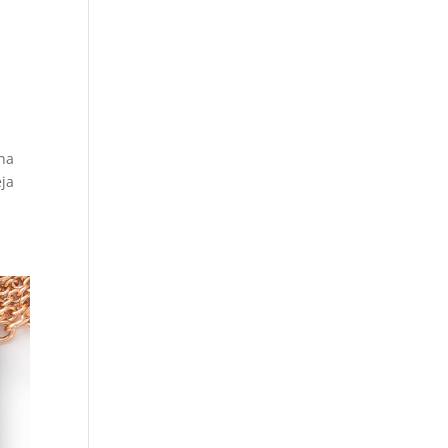
una
eja