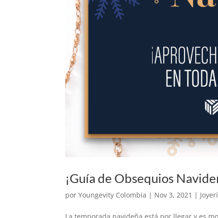
¡Guía de Obsequios Navide
por
Youngevity Colombia
|
Nov 3, 2021
|
Joyer
La temporada navideña está por llegar y es 