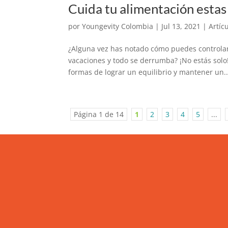
Cuida tu alimentación estas
por
Youngevity Colombia
|
Jul 13, 2021
|
Artíc
¿Alguna vez has notado cómo puedes controlar t
vacaciones y todo se derrumba? ¡No estás solo
formas de lograr un equilibrio y mantener un..
Página 1 de 14
1
2
3
4
5
...