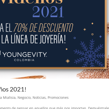
ños 2021!
ía Mialisia
,
Negocio
,
Noticias
,
Promociones
momento de pensar en aquellos que más nos importan. Demuéstral