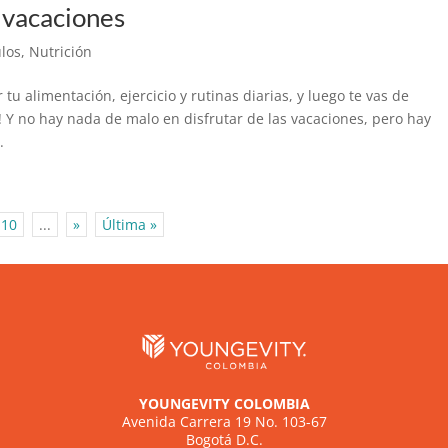
 vacaciones
ulos
,
Nutrición
u alimentación, ejercicio y rutinas diarias, y luego te vas de
! Y no hay nada de malo en disfrutar de las vacaciones, pero hay
.
10
...
»
Última »
YOUNGEVITY COLOMBIA
Avenida Carrera 19 No. 103-67
Bogotá D.C.