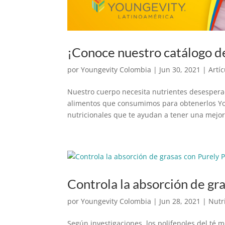
¡Conoce nuestro catálogo d
por
Youngevity Colombia
|
Jun 30, 2021
|
Artí
Nuestro cuerpo necesita nutrientes desespera
alimentos que consumimos para obtenerlos Yo
nutricionales que te ayudan a tener una mejor 
Controla la absorción de gr
por
Youngevity Colombia
|
Jun 28, 2021
|
Nutr
Según investigaciones, los polifenoles del té 