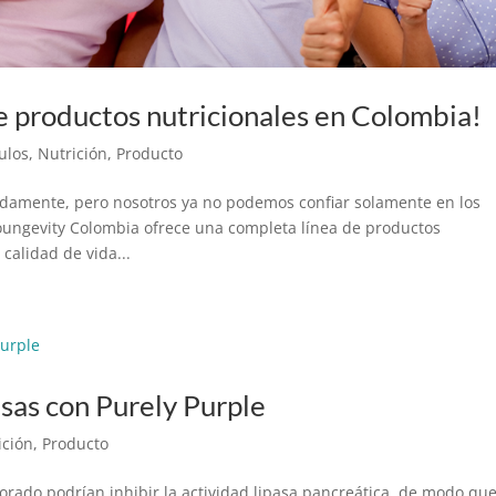
e productos nutricionales en Colombia!
culos
,
Nutrición
,
Producto
damente, pero nosotros ya no podemos confiar solamente en los
ungevity Colombia ofrece una completa línea de productos
calidad de vida...
asas con Purely Purple
ición
,
Producto
morado podrían inhibir la actividad lipasa pancreática, de modo qu