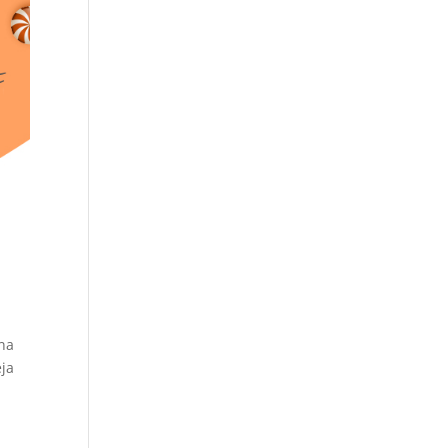
una
eja