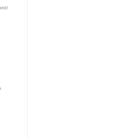
vos!
n