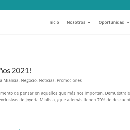
Inicio
Nosotros
Oportunidad
ños 2021!
ía Mialisia
,
Negocio
,
Noticias
,
Promociones
momento de pensar en aquellos que más nos importan. Demuéstral
s exclusivas de Joyería Mialisia, ¡que además tienen 70% de descue