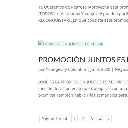
Te Queremos de Regreso ¡Aprovecha esta promo
¡TODOS los Asociados Youngevity pueden par
RECONQUISTAR! ¿En qué consiste esta promoci
PROMOCIÓN JUNTOS ES
por
Youngevity Colombia
|
Jul 3, 2020
|
Negoc
¿QUÉ ES LA PROMOCIÓN JUNTOS ES MEJOR? ¡Da cl
mes de duración en la que trabajarás con un 
premios! También habrá rifas semanales para.
Página 1 de 4
1
2
3
4
»