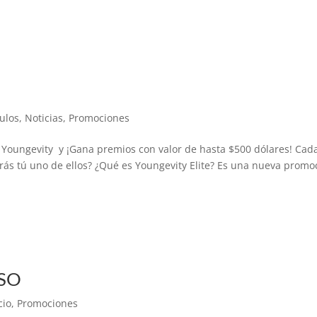
culos
,
Noticias
,
Promociones
oungevity y ¡Gana premios con valor de hasta $500 dólares! Cad
ás tú uno de ellos? ¿Qué es Youngevity Elite? Es una nueva promo
SO
cio
,
Promociones