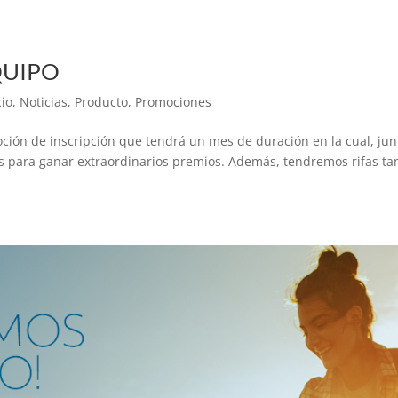
QUIPO
io
,
Noticias
,
Producto
,
Promociones
ón de inscripción que tendrá un mes de duración en la cual, jun
s para ganar extraordinarios premios. Además, tendremos rifas ta