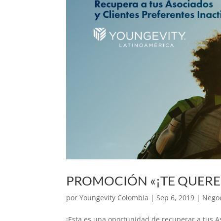
PROMOCIÓN «¡TE QUERE
por
Youngevity Colombia
|
Sep 6, 2019
|
Nego
¡Esta es una oportunidad de recuperar a tus A