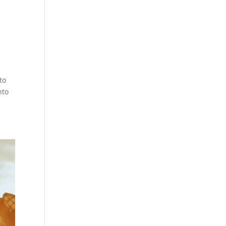
to
nto