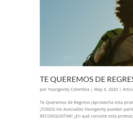
TE QUEREMOS DE REGRE
por
Youngevity Colombia
|
May 4, 2020
|
Artíc
Te Queremos de Regreso ¡Aprovecha esta promo
¡TODOS los Asociados Youngevity pueden par
RECONQUISTAR! ¿En qué consiste esta promoci